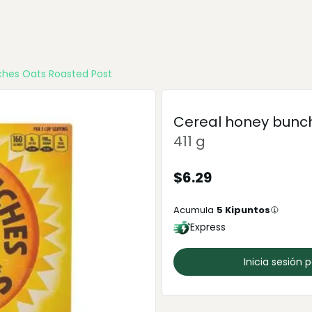
ches Oats Roasted Post
Cereal honey bunch
411 g
$
6.29
Acumula
5
Kipuntos
Express
Inicia sesión 