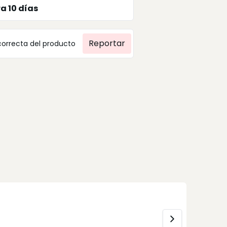
ra
10
días
Reportar
correcta del producto