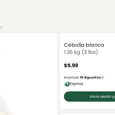
a
Cebolla blanca
1.36 kg (3 lbs)
$
5.99
Acumula
10
Kipuntos
Express
Inicia sesión 