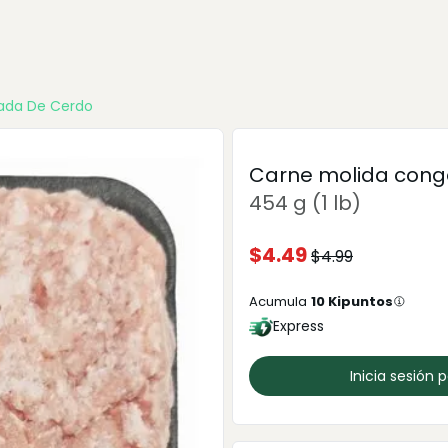
ada De Cerdo
Carne molida cong
454 g (1 lb)
$
4.49
$
4.99
Acumula
10
Kipuntos
Express
Inicia sesión 