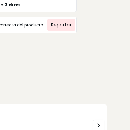
ra
3
días
Reportar
correcta del producto