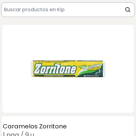
Caramelos Zorritone
1 paq / 9 u