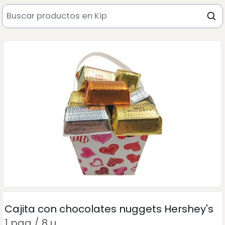
Cajita con chocolates nuggets Hershey's
1 paq / 8 u