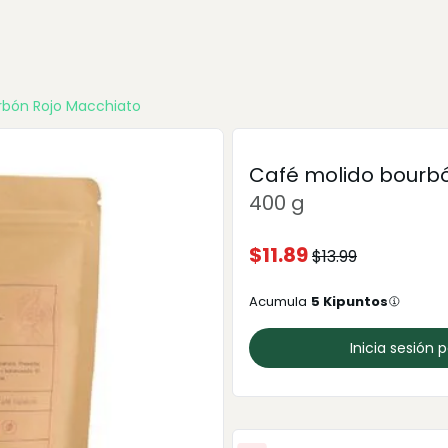
rbón Rojo Macchiato
Café molido bourbó
400 g
$
11.89
$
13.99
Acumula
5
Kipuntos
Inicia sesión 