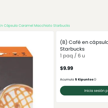
En Cápsula Caramel Macchiato Starbucks
(B) Café en cápsu
Starbucks
1 paq / 6 u
$
9.99
Acumula
5
Kipuntos
Inicia sesión 