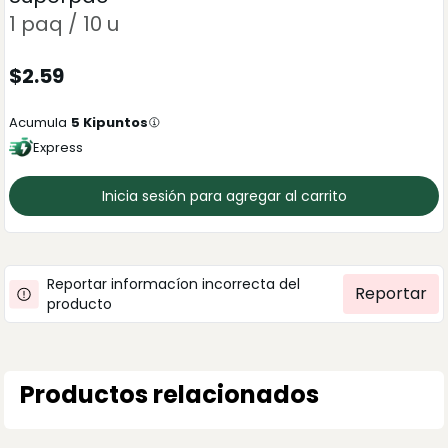
1 paq / 10 u
$
2.59
Acumula
5
Kipuntos
Express
Inicia sesión para agregar al carrito
Reportar informacíon incorrecta del
Reportar
producto
Productos relacionados