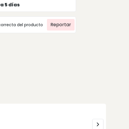
ra
5
días
Reportar
correcta del producto