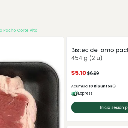
o Pacho Corte Alto
Bistec de lomo pac
454 g (2 u)
$
5.10
$
6.99
Acumula
10
Kipuntos
Express
Inicia sesión 