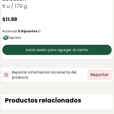
6 u / 170 g
$
11.99
Acumula
5
Kipuntos
Express
Inicia sesión para agregar al carrito
Reportar informacíon incorrecta del
Reportar
producto
Productos relacionados