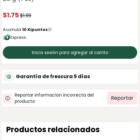
$
1.75
$
1.99
Acumula
10
Kipuntos
Express
Inicia sesión para agregar al carrito
Garantía de frescura
5
días
Reportar informacíon incorrecta del
Reportar
producto
Productos relacionados