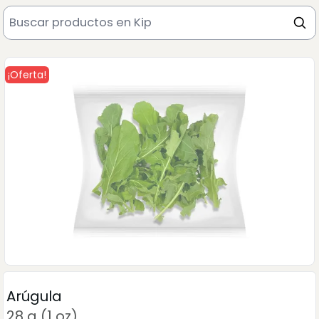
¡Oferta!
Arúgula
28 g (1 oz)