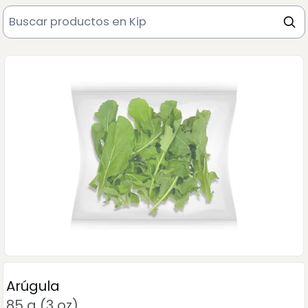
Arúgula
85 g (3 oz)