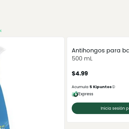
x
Antihongos para b
500 mL
$
4.99
Acumula
5
Kipuntos
Express
Inicia sesión 