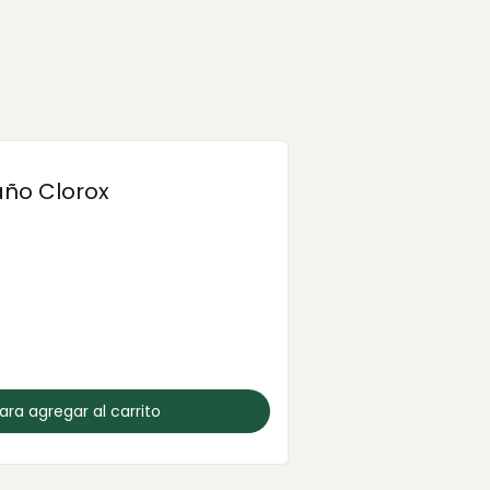
año Clorox
para agregar al carrito