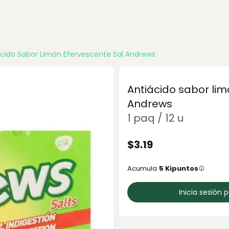
ácido Sabor Limón Efervescente Sal Andrews
Antiácido sabor lim
Andrews
1 paq / 12 u
$
3.19
Acumula
5
Kipuntos
Inicia sesión 