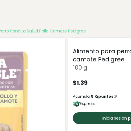
Perro Pancita Salud Pollo Camote Pedigree
Alimento para perro
camote Pedigree
100 g
$
1.39
Acumula
5
Kipuntos
Express
Inicia sesión 